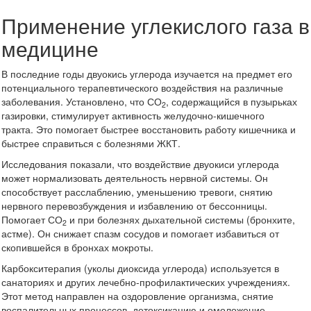
Применение углекислого газа в
медицине
В последние годы двуокись углерода изучается на предмет его
потенциального терапевтического воздействия на различные
заболевания. Установлено, что СО
, содержащийся в пузырьках
2
газировки, стимулирует активность желудочно-кишечного
тракта. Это помогает быстрее восстановить работу кишечника и
быстрее справиться с болезнями ЖКТ.
Исследования показали, что воздействие двуокиси углерода
может нормализовать деятельность нервной системы. Он
способствует расслаблению, уменьшению тревоги, снятию
нервного перевозбуждения и избавлению от бессонницы.
Помогает СО
и при болезнях дыхательной системы (бронхите,
2
астме). Он снижает спазм сосудов и помогает избавиться от
скопившейся в бронхах мокроты.
Карбокситерапия (уколы диоксида углерода) используется в
санаториях и других лечебно-профилактических учреждениях.
Этот метод направлен на оздоровление организма, снятие
воспалительных процессов, детоксикацию и омоложение.