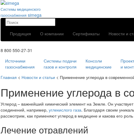
Системы медицинского
simega
газоснабжения
Продукция
О компании
Сертификаты
Новости и ст
8 800 550-27-31
Источники
Системы подачи
Консоли
Проек
газоснабжения
газов и контроля
медицинские
и мон
Главная
<
Новости и статьи
<
Применение углерода в современно
Применение углерода в с
Углерод – важнейший химический элемент на Земле. Он участвует 
соединений, например,
углекислого газа
. Благодаря своим уникал
рассмотрим, как применяют углерод в медицине и какова его роль
Лечение отравлений