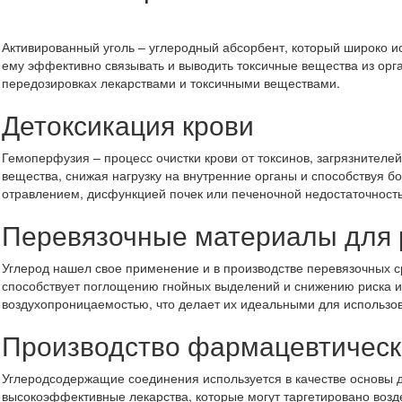
Активированный уголь – углеродный абсорбент, который широко и
ему эффективно связывать и выводить токсичные вещества из орг
передозировках лекарствами и токсичными веществами.
Детоксикация крови
Гемоперфузия – процесс очистки крови от токсинов, загрязнител
вещества, снижая нагрузку на внутренние органы и способствуя 
отравлением, дисфункцией почек или печеночной недостаточност
Перевязочные материалы для 
Углерод нашел свое применение и в производстве перевязочных с
способствует поглощению гнойных выделений и снижению риска и
воздухопроницаемостью, что делает их идеальными для использов
Производство фармацевтическ
Углеродсодержащие соединения используется в качестве основы д
высокоэффективные лекарства, которые могут таргетировано возде