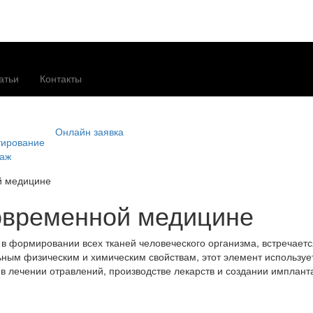
атьи
Контакты
Онлайн заявка
тирование
таж
й медицине
овременной медицине
в формировании всех тканей человеческого организма, встречается 
ьным физическим и химическим свойствам, этот элемент используе
 в лечении отравлений, производстве лекарств и создании имплант