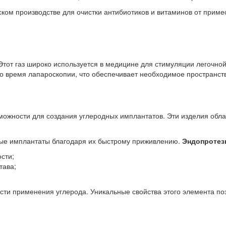
ком производстве для очистки антибиотиков и витаминов от примес
 Этот газ широко используется в медицине для стимуляции легочно
о время лапароскопии, что обеспечивает необходимое пространств
ожности для создания углеродных имплантатов. Эти изделия облад
ные имплантаты благодаря их быстрому приживлению.
Эндопротез
сти;
тава;
асти применения углерода. Уникальные свойства этого элемента 