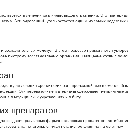
спользуется в лечении различных видов отравлений. Этот материа
анизма. Активированный уголь остается одним из самых надежных 
ей и воспалительных молекул. В этом процессе применяются углер
более быстрому восстановлению организма. Очищение крови с пом
ью.
ран
редств для лечения хронических ран, пролежней, язв и ожогов. В
нфекций. Эти перевязочные материалы сдерживают неприятные за
ания в медицинских учреждениях и в быту.
их препаратов
ля создания различных фармацевтических препаратов (антибиотико
йствовать на патогены, снижая негативное влияние на организм.