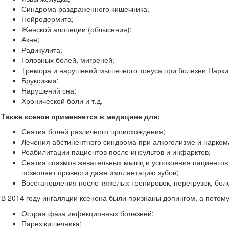
Синдрома раздраженного кишечника;
Нейродермита;
Женской алопеции (облысения);
Акне;
Радикулита;
Головных болей, мигреней;
Тремора и нарушений мышечного тонуса при болезни Парки
Бруксизма;
Нарушений сна;
Хронической боли и т.д.
Также ксенон применяется в медицине для:
Снятия болей различного происхождения;
Лечения абстинентного синдрома при алкоголизме и нарком
Реабилитации пациентов после инсультов и инфарктов;
Снятия спазмов жевательных мышц и успокоения пациентов п
позволяет провести даже имплантацию зубов;
Восстановления после тяжелых тренировок, перегрузок, боле
В 2014 году ингаляции ксенона были признаны допингом, а потом
Острая фаза инфекционных болезней;
Парез кишечника;