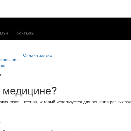
атьи
Контакты
Онлайн заявка
тирование
таж
?
в медицине?
ких газов – ксенон, который используется для решения разных зад
е