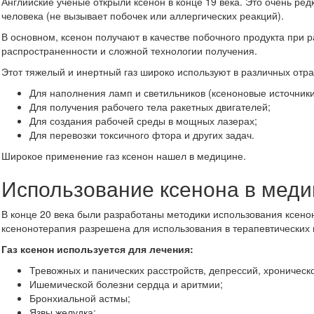
Английские ученые открыли ксенон в конце 19 века. Это очень редк
человека (не вызывает побочек или аллергических реакций).
В основном, ксенон получают в качестве побочного продукта при р
распространенности и сложной технологии получения.
Этот тяжелый и инертный газ широко используют в различных отра
Для наполнения ламп и светильников (ксеноновые источники
Для получения рабочего тела ракетных двигателей;
Для создания рабочей среды в мощных лазерах;
Для перевозки токсичного фтора и других задач.
Широкое применение газ ксенон нашел в медицине.
Использование ксенона в мед
В конце 20 века были разработаны методики использования ксенон
ксенонотерапия разрешена для использования в терапевтических 
Газ ксенон используется для лечения:
Тревожных и панических расстройств, депрессий, хроническо
Ишемической болезни сердца и аритмии;
Бронхиальной астмы;
Язвы желудка;