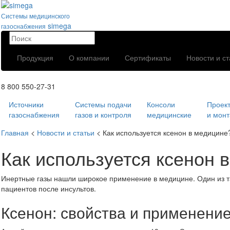
Системы медицинского
simega
газоснабжения
Продукция
О компании
Сертификаты
Новости и ст
8 800 550-27-31
Источники
Системы подачи
Консоли
Проек
газоснабжения
газов и контроля
медицинские
и мон
Главная
<
Новости и статьи
<
Как используется ксенон в медицине
Как используется ксенон 
Инертные газы нашли широкое применение в медицине. Один из та
пациентов после инсультов.
Ксенон: свойства и применени