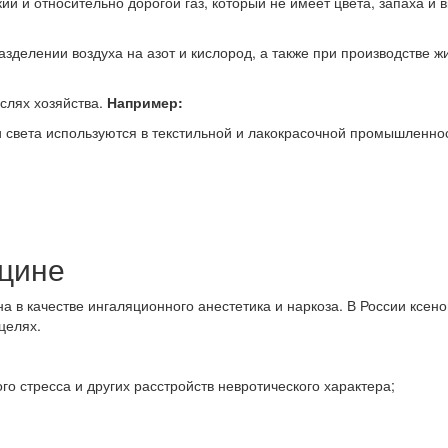
ий и относительно дорогой газ, который не имеет цвета, запаха и 
азделении воздуха на азот и кислород, а также при производстве ж
слях хозяйства.
Например:
 света используются в текстильной и лакокрасочной промышленнос
ицине
а в качестве ингаляционного анестетика и наркоза. В России ксено
целях.
го стресса и других расстройств невротического характера;